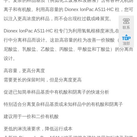
子。复杂的样品基质（例如化工废液和发酵液）含有各种无机阴
离子和有机酸。利用高容量的 Dionex IonPac AS11-HC 柱，您可
以注入更高浓度的样品，而不会出现柱过载或峰展宽。
联系
Dionex IonPac AS11-HC 柱专门为利用氢氧根梯度淋洗,在单次运
行中分离样品而设计。这款高容量的柱为改善一价羧酸（包括奎
顶部
尼酸盐、乳酸盐、乙酸盐、丙酸盐、甲酸盐和丁酸盐）的分离而
设计。
高容量，更高分离度
需要更长的保留时间，但是分离度更高
促进已知简单样品基质中有机酸和阴离子的快速分析
特别适合分离复杂样品基质或未知样品中的有机酸和阴离子
建议用于一价和二价有机酸
更低的淋洗液要求，降低运行成本