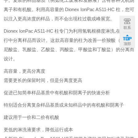
子。复杂的样品基质（例如化工废液和发酵液）含有各种无机阴
离子和有机酸。利用高容量的 Dionex IonPac AS11-HC 柱，您可
以注入更高浓度的样品，而不会出现柱过载或峰展宽。
联系
Dionex IonPac AS11-HC 柱专门为利用氢氧根梯度淋洗,在单次运
行中分离样品而设计。这款高容量的柱为改善一价羧酸（包括奎
顶部
尼酸盐、乳酸盐、乙酸盐、丙酸盐、甲酸盐和丁酸盐）的分离而
设计。
高容量，更高分离度
需要更长的保留时间，但是分离度更高
促进已知简单样品基质中有机酸和阴离子的快速分析
特别适合分离复杂样品基质或未知样品中的有机酸和阴离子
建议用于一价和二价有机酸
更低的淋洗液要求，降低运行成本