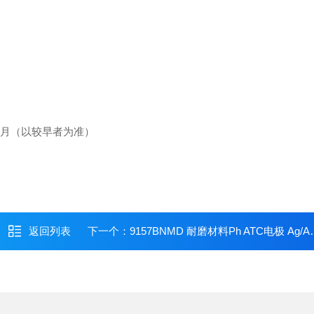
 个月（以较早者为准）
返回列表
下一个：
9157BNMD 耐磨材料Ph ATC电极 Ag/AgCl