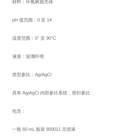
材料：环氧树脂壳体
pH 值范围：0 至 14
温度范围：0° 至 90°C
液接：玻璃纤维
类型参比：Ag/AgCl
具有 Ag/AgCl 内部参比系统，密封参比
包含：
一瓶 60 mL 瓶装 900011 充填液