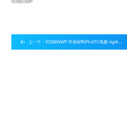
9156DJWP
上一个：
9156BNWP 环保材料Ph ATC电极 Ag/AgCl