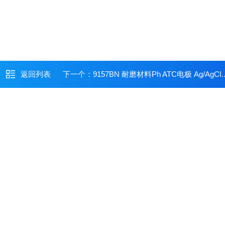
返回列表
下一个：
9157BN 耐磨材料Ph ATC电极 Ag/AgCl带护套