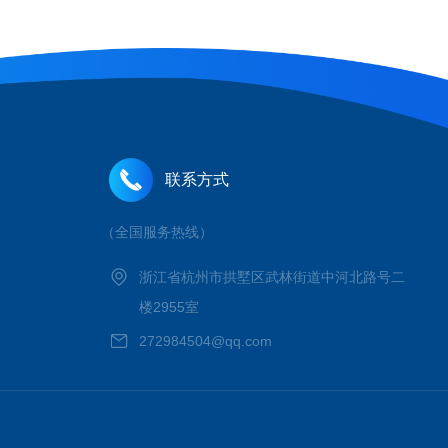
联系方式
（全国服务热线）
浙江省杭州市拱墅区武林街道中河北路号二
楼2955室
272984504@qq.com