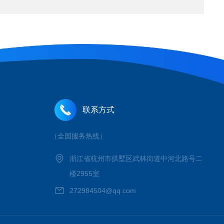
联系方式
（全国服务热线）
浙江省杭州市拱墅区武林街道中河北路号二
楼2955室
272984504@qq.com