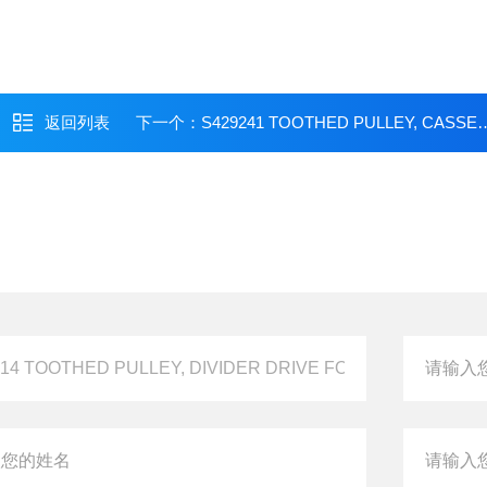
返回列表
下一个：
S429241 TOOTHED PULLEY, CASSETTE ROTATION MOTOR FO