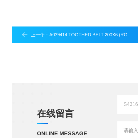
上一个：
A039414 TOOTHED BELT 200X6 (ROTATION) FOR OPTIM,X
在线留言
ONLINE MESSAGE