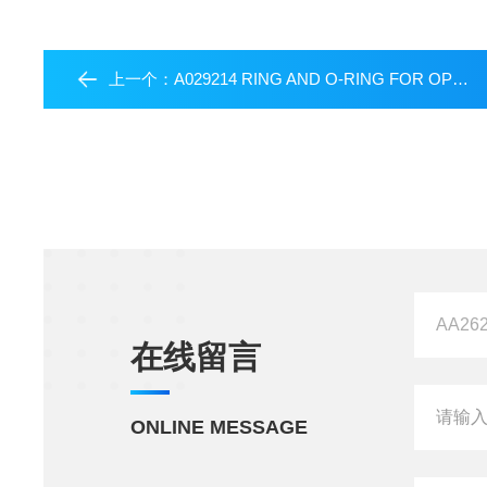
上一个：
A029214 RING AND O-RING FOR OPTIM,X XRF
在线留言
ONLINE MESSAGE