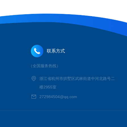
联系方式
（全国服务热线）
浙江省杭州市拱墅区武林街道中河北路号二
楼2955室
272984504@qq.com