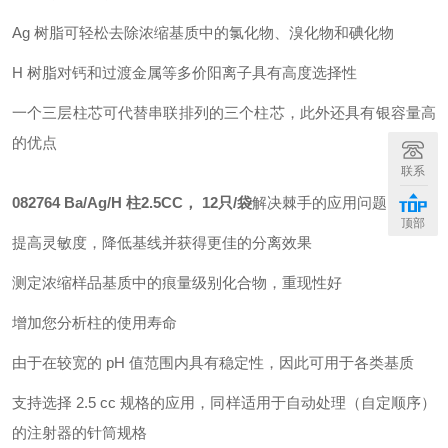
Ag 树脂可轻松去除浓缩基质中的氯化物、溴化物和碘化物
H 树脂对钙和过渡金属等多价阳离子具有高度选择性
一个三层柱芯可代替串联排列的三个柱芯，此外还具有银容量高
的优点
联系
082764 Ba/Ag/H 柱2.5CC， 12只/袋
解决棘手的应用问题
顶部
提高灵敏度，降低基线并获得更佳的分离效果
测定浓缩样品基质中的痕量级别化合物，重现性好
增加您分析柱的使用寿命
由于在较宽的 pH 值范围内具有稳定性，因此可用于各类基质
支持选择 2.5 cc 规格的应用，同样适用于自动处理（自定顺序）
的注射器的针筒规格