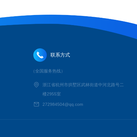
联系方式
（全国服务热线）
浙江省杭州市拱墅区武林街道中河北路号二
楼2955室
272984504@qq.com