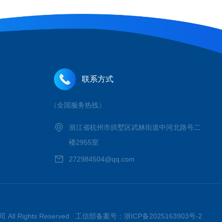
联系方式
（全国服务热线）
浙江省杭州市拱墅区武林街道中河北路号二
楼2955室
272984504@qq.com
 All Rights Reserved 工信部备案号：
浙ICP备2025163903号-2