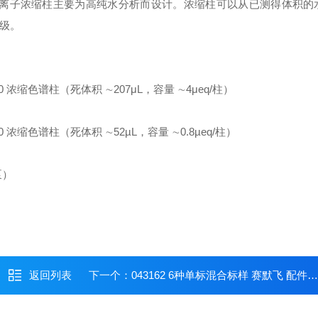
nex™ IonSwift™ 阴离子浓缩柱主要为高纯水分析而设计。浓缩柱可以从已测得体
量级。
Pac AC10 浓缩色谱柱（死体积 ∼207μL，容量 ∼4μeq/柱）
ac AC10 浓缩色谱柱（死体积 ∼52µL，容量 ∼0.8µeq/柱）
泵）
返回列表
下一个：
043162 6种单标混合标样 赛默飞 配件耗材