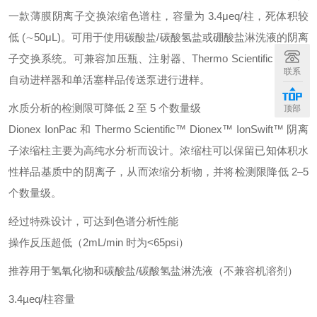
一款薄膜阴离子交换浓缩色谱柱，容量为 3.4μeq/柱，死体积较
低 (∼50μL)。可用于使用碳酸盐/碳酸氢盐或硼酸盐淋洗液的阴离
子交换系统。可兼容加压瓶、注射器、Thermo Scientific Dionex
联系
自动进样器和单活塞样品传送泵进行进样。
水质分析的检测限可降低 2 至 5 个数量级
顶部
Dionex IonPac 和 Thermo Scientific™ Dionex™ IonSwift™ 阴离
子浓缩柱主要为高纯水分析而设计。浓缩柱可以保留已知体积水
性样品基质中的阴离子，从而浓缩分析物，并将检测限降低 2–5
个数量级。
经过特殊设计，可达到色谱分析性能
操作反压超低（2mL/min 时为<65psi）
推荐用于氢氧化物和碳酸盐/碳酸氢盐淋洗液（不兼容机溶剂）
3.4µeq/柱容量