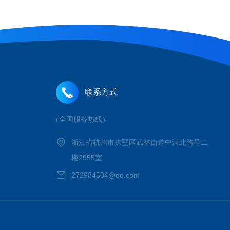
联系方式
（全国服务热线）
浙江省杭州市拱墅区武林街道中河北路号二
楼2955室
272984504@qq.com