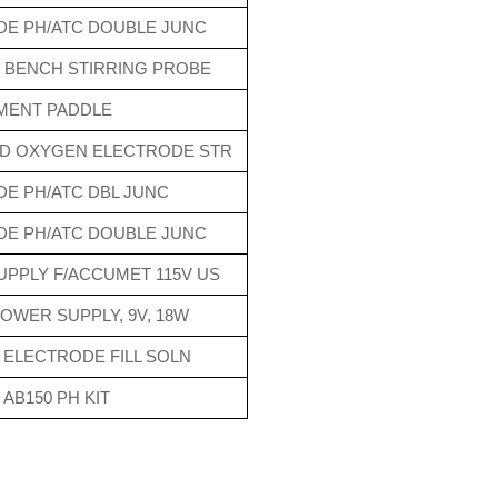
E PH/ATC DOUBLE JUNC
 BENCH STIRRING PROBE
MENT PADDLE
ED OXYGEN ELECTRODE STR
E PH/ATC DBL JUNC
E PH/ATC DOUBLE JUNC
PPLY F/ACCUMET 115V US
POWER SUPPLY, 9V, 18W
ELECTRODE FILL SOLN
AB150 PH KIT