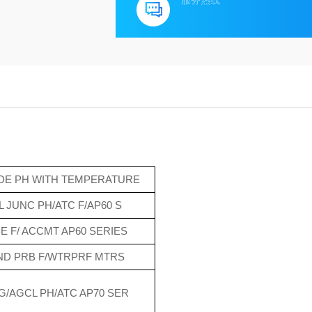
服务热线
DE PH WITH TEMPERATURE
L JUNC PH/ATC F/AP60 S
E F/ ACCMT AP60 SERIES
ND PRB F/WTRPRF MTRS
G/AGCL PH/ATC AP70 SER