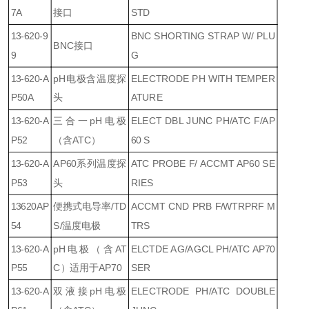
7A
接口
STD
13-620-9
BNC SHORTING STRAP W/ PLU
BNC接口
9
G
13-620-A
pH电极含温度探
ELECTRODE PH WITH TEMPER
P50A
头
ATURE
13-620-A
三合一pH电极
ELECT DBL JUNC PH/ATC F/AP
P52
（含ATC）
60 S
13-620-A
AP60系列温度探
ATC PROBE F/ ACCMT AP60 SE
P53
头
RIES
13620AP
便携式电导率/TD
ACCMT CND PRB F/WTRPRF M
54
S/温度电极
TRS
13-620-A
pH电极（含AT
ELCTDE AG/AGCL PH/ATC AP70
P55
C）适用于AP70
SER
13-620-A
双液接pH电极
ELECTRODE PH/ATC DOUBLE