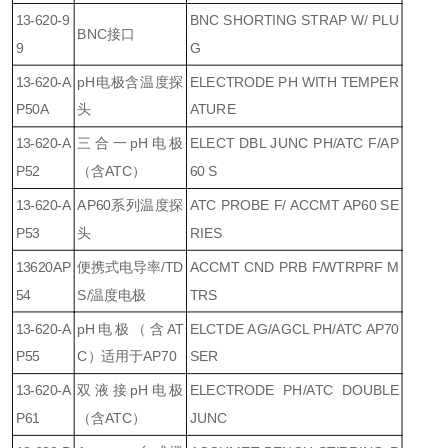
13-620-9
BNC SHORTING STRAP W/ PLU
BNC接口
9
G
13-620-A
pH电极含温度探
ELECTRODE PH WITH TEMPER
P50A
头
ATURE
13-620-A
三合一pH电极
ELECT DBL JUNC PH/ATC F/AP
P52
（含ATC）
60 S
13-620-A
AP60系列温度探
ATC PROBE F/ ACCMT AP60 SE
P53
头
RIES
13620AP
便携式电导率/TD
ACCMT CND PRB F/WTRPRF M
54
S/温度电极
TRS
13-620-A
pH电极（含AT
ELCTDE AG/AGCL PH/ATC AP70
P55
C）适用于AP70
SER
13-620-A
双液接pH电极
ELECTRODE PH/ATC DOUBLE
P61
（含ATC）
JUNC