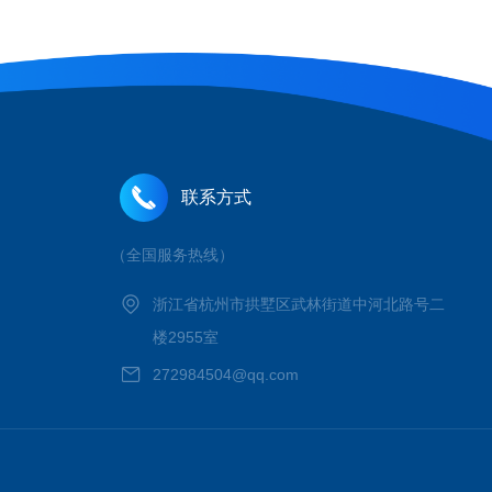
联系方式
（全国服务热线）
浙江省杭州市拱墅区武林街道中河北路号二
楼2955室
272984504@qq.com