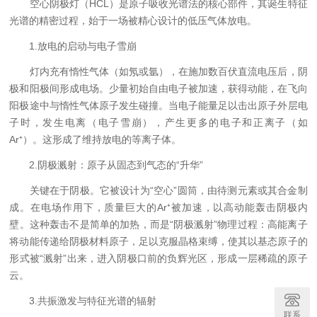
空心阴极灯（HCL）是原子吸收光谱法的核心部件，其诞生特征
光谱的精密过程，始于一场被精心设计的低压气体放电。
1.放电的启动与电子雪崩
灯内充有惰性气体（如氖或氩），在施加数百伏直流电压后，阴
极和阳极间形成电场。少量初始自由电子被加速，获得动能，在飞向
阳极途中与惰性气体原子发生碰撞。当电子能量足以击出原子外层电
子时，发生电离（电子雪崩），产生更多的电子和正离子（如
Ar⁺）。这形成了维持放电的等离子体。
2.阴极溅射：原子从固态到气态的“升华”
关键在于阴极。它被设计为“空心”圆筒，由待测元素或其合金制
成。在电场作用下，质量巨大的Ar⁺被加速，以高动能轰击阴极内
壁。这种轰击不是简单的加热，而是“阴极溅射”物理过程：高能离子
将动能传递给阴极材料原子，足以克服晶格束缚，使其以基态原子的
形式被“溅射”出来，进入阴极口前的负辉光区，形成一层稀疏的原子
云。
3.共振激发与特征光谱的辐射
联系