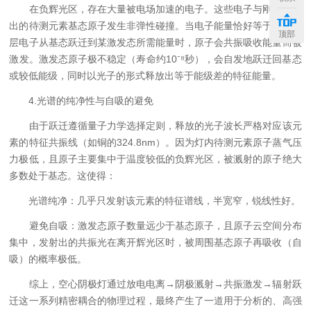
在负辉光区，存在大量被电场加速的电子。这些电子与刚刚溅射
出的待测元素基态原子发生非弹性碰撞。当电子能量恰好等于原子外
顶部
层电子从基态跃迁到某激发态所需能量时，原子会共振吸收能量而被
激发。激发态原子极不稳定（寿命约10⁻⁸秒），会自发地跃迁回基态
或较低能级，同时以光子的形式释放出等于能级差的特征能量。
4.光谱的纯净性与自吸的避免
由于跃迁遵循量子力学选择定则，释放的光子波长严格对应该元
素的特征共振线（如铜的324.8nm）。因为灯内待测元素原子蒸气压
力极低，且原子主要集中于温度较低的负辉光区，被溅射的原子绝大
多数处于基态。这使得：
光谱纯净：几乎只发射该元素的特征谱线，半宽窄，锐线性好。
避免自吸：激发态原子数量远少于基态原子，且原子云空间分布
集中，发射出的共振光在离开辉光区时，被周围基态原子再吸收（自
吸）的概率极低。
综上，空心阴极灯通过放电电离→阴极溅射→共振激发→辐射跃
迁这一系列精密耦合的物理过程，最终产生了一道用于分析的、高强