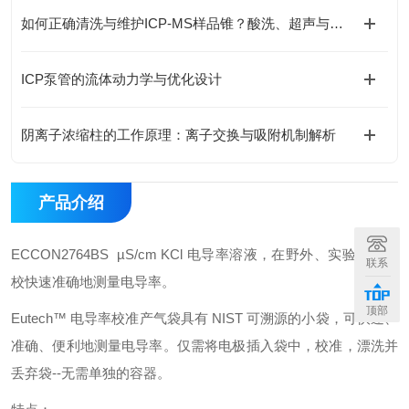
如何正确清洗与维护ICP-MS样品锥？酸洗、超声与专业清洗流程
ICP泵管的流体动力学与优化设计
阴离子浓缩柱的工作原理：离子交换与吸附机制解析
产品介绍
ECCON2764BS µS/cm KCl 电导率溶液，在野外、实验室和学
联系
校快速准确地测量电导率。
顶部
Eutech™ 电导率校准产气袋具有 NIST 可溯源的小袋，可快速、
准确、便利地测量电导率。仅需将电极插入袋中，校准，漂洗并
丢弃袋--无需单独的容器。