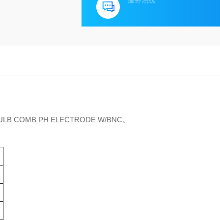
服务热线
LB COMB PH ELECTRODE W/BNC。