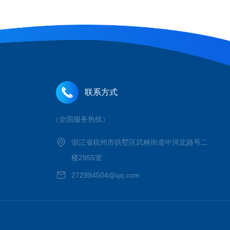
联系方式
（全国服务热线）
浙江省杭州市拱墅区武林街道中河北路号二
楼2955室
272984504@qq.com