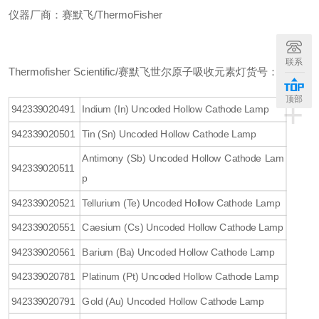
仪器厂商：赛默飞/ThermoFisher
联系
Thermofisher Scientific/赛默飞世尔原子吸收元素灯货号：
顶部
+
942339020491
Indium (In) Uncoded Hollow Cathode Lamp
942339020501
Tin (Sn) Uncoded Hollow Cathode Lamp
Antimony (Sb) Uncoded Hollow Cathode Lam
942339020511
p
942339020521
Tellurium (Te) Uncoded Hollow Cathode Lamp
942339020551
Caesium (Cs) Uncoded Hollow Cathode Lamp
942339020561
Barium (Ba) Uncoded Hollow Cathode Lamp
942339020781
Platinum (Pt) Uncoded Hollow Cathode Lamp
942339020791
Gold (Au) Uncoded Hollow Cathode Lamp