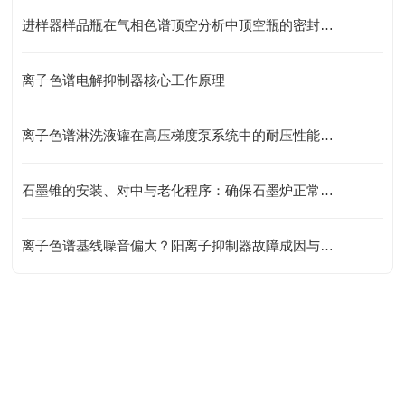
进样器样品瓶在气相色谱顶空分析中顶空瓶的密封性与耐压性测试
离子色谱电解抑制器核心工作原理
离子色谱淋洗液罐在高压梯度泵系统中的耐压性能与密封设计
石墨锥的安装、对中与老化程序：确保石墨炉正常工作的基础
离子色谱基线噪音偏大？阳离子抑制器故障成因与处理方案