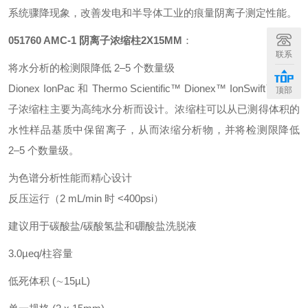
系统骤降现象，改善发电和半导体工业的痕量阴离子测定性能。
051760 AMC-1 阴离子浓缩柱2X15MM
：
联系
将水分析的检测限降低 2–5 个数量级
Dionex IonPac 和 Thermo Scientific™ Dionex™ IonSwift™ 阴离
顶部
子浓缩柱主要为高纯水分析而设计。浓缩柱可以从已测得体积的
水性样品基质中保留离子，从而浓缩分析物，并将检测限降低
2–5 个数量级。
为色谱分析性能而精心设计
反压运行（2 mL/min 时 <400psi）
建议用于碳酸盐/碳酸氢盐和硼酸盐洗脱液
3.0µeq/柱容量
低死体积 (∼15µL)