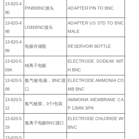
13-620-4
PIN转BNC接头
ADAPTER PIN TO BNC
90
13-620-4
ADAPTER US STD TO BNC
US转BNC接头
98
MALE
13-620-4
电极存储瓶
RESERVOIR BOTTLE
99
13-620-5
ELECTRODE SODIUM WIT
钠离子电极
03A
H BNC
13-620-5
氨气敏电极，BNC接
ELECTRODE AMMONIA CO
09
口
MB BNC
13-620-5
AMMONIA MEMBRANE CA
氨气敏膜，3个/包装
12
P 12MM 3/PK
13-620-5
ELECTRODE CHLORIDE W/
氯离子电极BNC接口
19
BNC
13-620-5