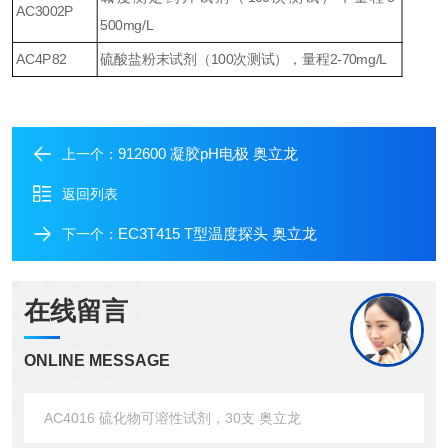
AC3002P
500mg/L
AC4P82
硫酸盐粉末试剂（
100
次测试），量程
2-70mg/L
912600 凝胶pH电极 奥立龙
上一个：
返回列表
EC3T415 T型温度探头 奥立龙
下一个：
在线留言
ONLINE MESSAGE