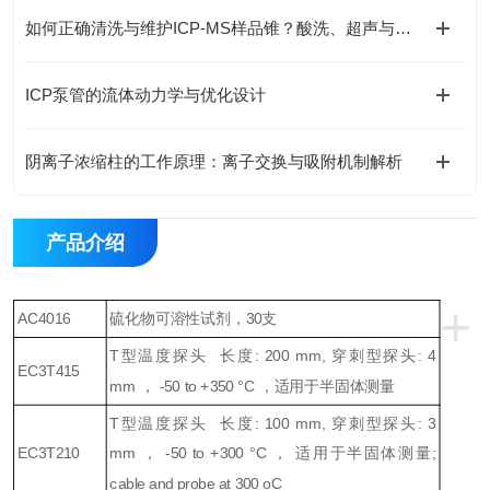
如何正确清洗与维护ICP-MS样品锥？酸洗、超声与专业清洗流程
ICP泵管的流体动力学与优化设计
阴离子浓缩柱的工作原理：离子交换与吸附机制解析
产品介绍
+
AC4016
硫化物可溶性试剂，
30
支
T
型温度探头
长度
: 200 mm,
穿刺型探头
: 4
EC3T415
mm
，
-50 to +350 °C
，适用于半固体测量
T
型温度探头
长度
: 100 mm,
穿刺型探头
: 3
EC3T210
mm
，
-50 to +300 °C
，
适用于半固体测量
;
cable and probe at 300 oC