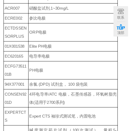
ACR007
硝酸盐试剂
,1~30mg/L
联系
ECRE002
参比电极
ECTDSSEN
ORP
电极
顶部
SORPLUS
01X001538
Elite PH
电极
EC620165
电导率电极
ECFG73511
PH
电极
01B
94X377001
余氯
(DPD)
试剂盒，
100
袋包装
CONSEN92
4
环电导率
/ATC
电极，石墨传感器，环氧树脂壳
01D
体
(
适用于
2700
系列
)
EXPERTCT
Expert CTS
袖珍式测试笔，内置电池
S
碱度测定药片试剂（
100
次测试），量程
5-