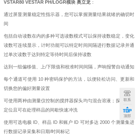
VSTAR80 VESTAR PH/LOGR模块 奥立龙
：
通过屏显测量稳定性指示器，您可以掌握测量结果就绪的确切时
间
包括自动读数在内的多种可选读数模式可以保持读数稳定，变化
读数可连续显示，计时功能可以特定时间间隔进行数据记录并通
过单次读数于达到特定等待时间后保持读数
达到一组偏移值、上/下限值和校准时间间隔，声响报警自动通知
每个通道可使用 10 种密码保护的方法，以便轻松访问、更新和
切换您的偏好测量设置
联系
可使用两种由测量仪控制的搅拌器探头均匀混合溶液；探头易于
定位且可在处理样品的间歇快速冲洗
顶部
使用可选电极 ID、样品 ID 和账户 ID 可对多达 2000 个测量集进
行数据记录采集和日期/时间标记