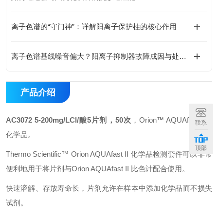
离子色谱的“守门神”：详解阳离子保护柱的核心作用
离子色谱基线噪音偏大？阳离子抑制器故障成因与处理方案
产品介绍
AC3072 5-200mg/LCl/酸5片剂，50次
，Orion™ AQUAfast™ II
联系
化学品。
顶部
Thermo Scientific™ Orion AQUAfast II 化学品检测套件可以非常
便利地用于将片剂与Orion AQUAfast II 比色计配合使用。
快速溶解、存放寿命长，片剂允许在样本中添加化学品而不损失
试剂。