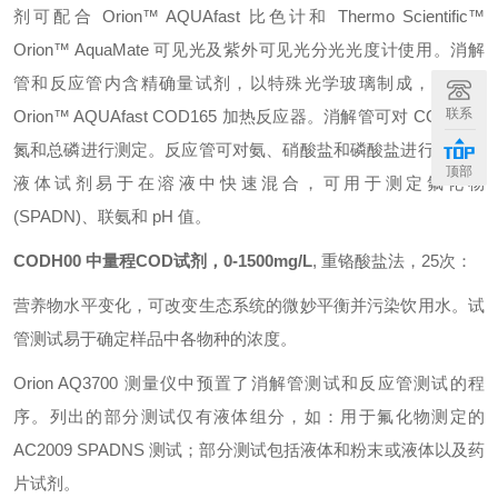
剂可配合 Orion™ AQUAfast 比色计和 Thermo Scientific™
Orion™ AquaMate 可见光及紫外可见光分光光度计使用。消解
管和反应管内含精确量试剂，以特殊光学玻璃制成，适用于
联系
Orion™ AQUAfast COD165 加热反应器。消解管可对 COD、总
氮和总磷进行测定。反应管可对氨、硝酸盐和磷酸盐进行测定。
顶部
液体试剂易于在溶液中快速混合，可用于测定氟化物
(SPADN)、联氨和 pH 值。
CODH00 中量程COD试剂，0-1500mg/L
, 重铬酸盐法，25次：
营养物水平变化，可改变生态系统的微妙平衡并污染饮用水。试
管测试易于确定样品中各物种的浓度。
Orion AQ3700 测量仪中预置了消解管测试和反应管测试的程
序。列出的部分测试仅有液体组分，如：用于氟化物测定的
AC2009 SPADNS 测试；部分测试包括液体和粉末或液体以及药
片试剂。