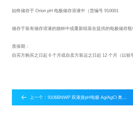
始终储存于 Orion pH 电极储存溶液中（货编号 910001
储存于装有储存溶液的烧杯中或重新组装在提供的电极储存瓶
质保期：
自买方购买之日起 6 个月或自卖方装运之日起 12 个月（以
上一个：
9106BNWP 双液接pH电极 Ag/AgCl 奥立龙