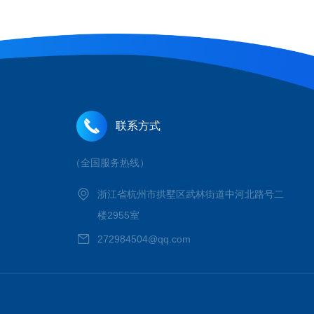
联系方式
（全国服务热线）
浙江省杭州市拱墅区武林街道中河北路号二
楼2955室
272984504@qq.com