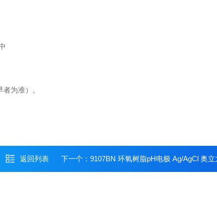
中
较早者为准）。
返回列表
下一个：
9107BN 环氧树脂pH电极 Ag/AgCl 奥