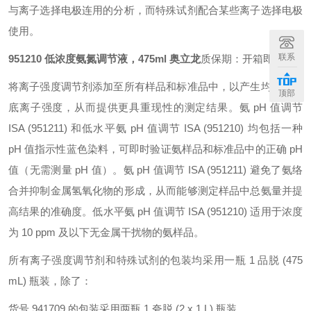
与离子选择电极连用的分析，而特殊试剂配合某些离子选择电极
使用。
联系
951210 低浓度氨氮调节液，475ml 奥立龙
质保期：开箱即用
将离子强度调节剂添加至所有样品和标准品中，以产生均一的本
顶部
底离子强度，从而提供更具重现性的测定结果。氨 pH 值调节
ISA (951211) 和低水平氨 pH 值调节 ISA (951210) 均包括一种
pH 值指示性蓝色染料，可即时验证氨样品和标准品中的正确 pH
值（无需测量 pH 值）。氨 pH 值调节 ISA (951211) 避免了氨络
合并抑制金属氢氧化物的形成，从而能够测定样品中总氨量并提
高结果的准确度。低水平氨 pH 值调节 ISA (951210) 适用于浓度
为 10 ppm 及以下无金属干扰物的氨样品。
所有离子强度调节剂和特殊试剂的包装均采用一瓶 1 品脱 (475
mL) 瓶装，除了：
货号 941709 的包装采用两瓶 1 夸脱 (2 x 1 L) 瓶装