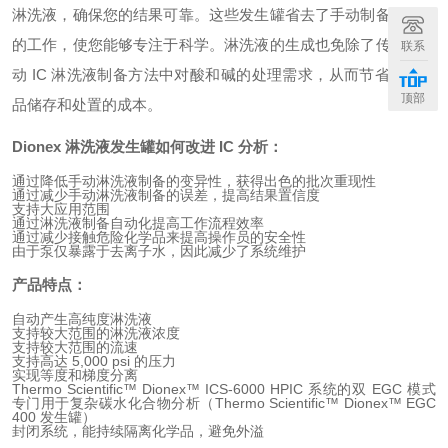
淋洗液，确保您的结果可靠。这些发生罐省去了手动制备淋洗液
的工作，使您能够专注于科学。淋洗液的生成也免除了传统的手
联系
动 IC 淋洗液制备方法中对酸和碱的处理需求，从而节省了化学
顶部
品储存和处置的成本。
Dionex 淋洗液发生罐如何改进 IC 分析：
通过降低手动淋洗液制备的变异性，获得出色的批次重现性
通过减少手动淋洗液制备的误差，提高结果置信度
支持大应用范围
通过淋洗液制备自动化提高工作流程效率
通过减少接触危险化学品来提高操作员的安全性
由于泵仅暴露于去离子水，因此减少了系统维护
产品特点：
自动产生高纯度淋洗液
支持较大范围的淋洗液浓度
支持较大范围的流速
支持高达 5,000 psi 的压力
实现等度和梯度分离
Thermo Scientific™ Dionex™ ICS-6000 HPIC 系统的双 EGC 模式
专门用于复杂碳水化合物分析（Thermo Scientific™ Dionex™ EGC
400 发生罐）
封闭系统，能持续隔离化学品，避免外溢